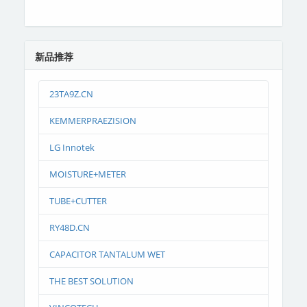
新品推荐
23TA9Z.CN
KEMMERPRAEZISION
LG Innotek
MOISTURE+METER
TUBE+CUTTER
RY48D.CN
CAPACITOR TANTALUM WET
THE BEST SOLUTION