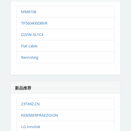
MM8108
TPS60400DBVR
D2VW-5L1C4
Flat cable
Rennsteig
新品推荐
23TA9Z.CN
KEMMERPRAEZISION
LG Innotek