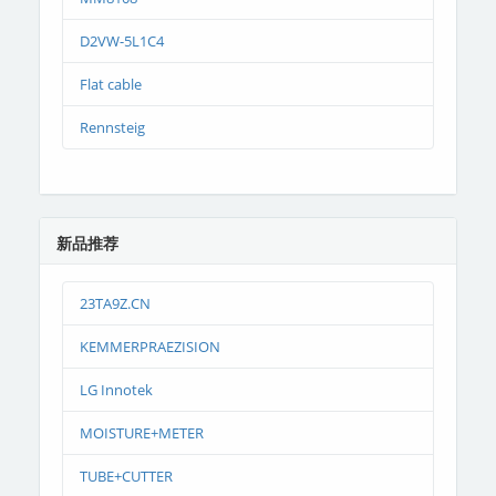
D2VW-5L1C4
Flat cable
Rennsteig
新品推荐
23TA9Z.CN
KEMMERPRAEZISION
LG Innotek
MOISTURE+METER
TUBE+CUTTER