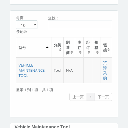
分类
关于我们
每页
查找：
条记录
制
库
起
价
分类
链
型号
造
存
订
格
接
商
贸
VEHICLE
泽
MAINTENANCE
Tool
N/A
采
TOOL
购
显示 1 到 1 项，共 1 项
上一页
1
下一页
Vehicle Maintenance Tool