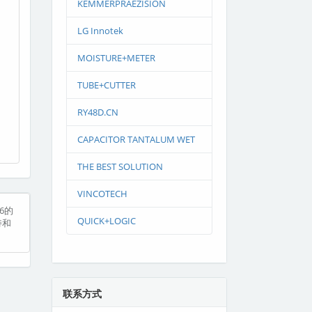
KEMMERPRAEZISION
LG Innotek
MOISTURE+METER
TUBE+CUTTER
RY48D.CN
CAPACITOR TANTALUM WET
THE BEST SOLUTION
VINCOTECH
6的
QUICK+LOGIC
持和
联系方式