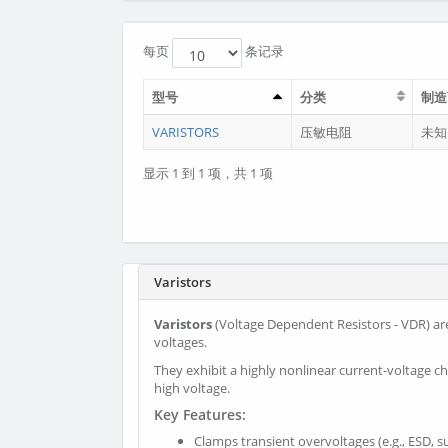
每页
条记录
型号
分类
制造
VARISTORS
压敏电阻
未知
显示 1 到 1 项，共 1 项
Varistors
Varistors
(Voltage Dependent Resistors - VDR) are
voltages.
They exhibit a highly nonlinear current-voltage cha
high voltage.
Key Features:
Clamps transient overvoltages (e.g., ESD, s