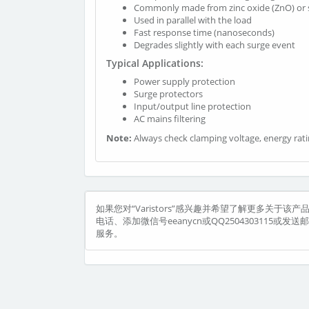
Commonly made from zinc oxide (ZnO) or si
Used in parallel with the load
Fast response time (nanoseconds)
Degrades slightly with each surge event
Typical Applications:
Power supply protection
Surge protectors
Input/output line protection
AC mains filtering
Note:
Always check clamping voltage, energy rati
如果您对“Varistors”感兴趣并希望了解更多关于该产
电话、添加微信号eeanycn或QQ2504303115或
服务。