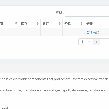
查找：
商
库存
起订
价格
链接
贸泽采购
上一页
1
下一
 passive electronic components that protect circuits from excessive transie
racteristic: high resistance at low voltage, rapidly decreasing resistance at
urges)