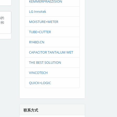
KEMMERPRAEZISION
LG Innotek
6的
MOISTURE+METER
持和
TUBE+CUTTER
RY48D.CN
CAPACITOR TANTALUM WET
THE BEST SOLUTION
VINCOTECH
QUICK+LOGIC
联系方式