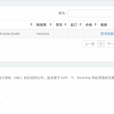
查找：
制造商
库存
起订
价格
链接
Module (SoM)
Variscite
贸泽采购
上一页
1
下一
板计算机（SBC）的以色列公司，提供基于 NXP、TI、Rockchip 等处理器的完
I