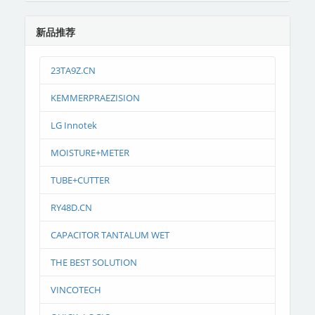
新品推荐
23TA9Z.CN
KEMMERPRAEZISION
LG Innotek
MOISTURE+METER
TUBE+CUTTER
RY48D.CN
CAPACITOR TANTALUM WET
THE BEST SOLUTION
VINCOTECH