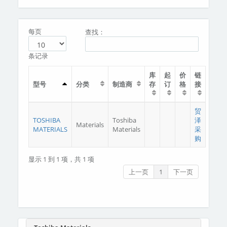
分类
关于我们
每页
查找：
条记录
库
起
价
链
型号
分类
制造商
存
订
格
接
贸
TOSHIBA
Toshiba
泽
Materials
MATERIALS
Materials
采
购
显示 1 到 1 项，共 1 项
上一页
1
下一页