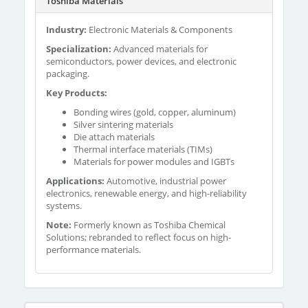
Toshiba Materials
Industry:
Electronic Materials & Components
Specialization:
Advanced materials for
semiconductors, power devices, and electronic
packaging.
Key Products:
Bonding wires (gold, copper, aluminum)
Silver sintering materials
Die attach materials
Thermal interface materials (TIMs)
Materials for power modules and IGBTs
Applications:
Automotive, industrial power
electronics, renewable energy, and high-reliability
systems.
Note:
Formerly known as Toshiba Chemical
Solutions; rebranded to reflect focus on high-
performance materials.