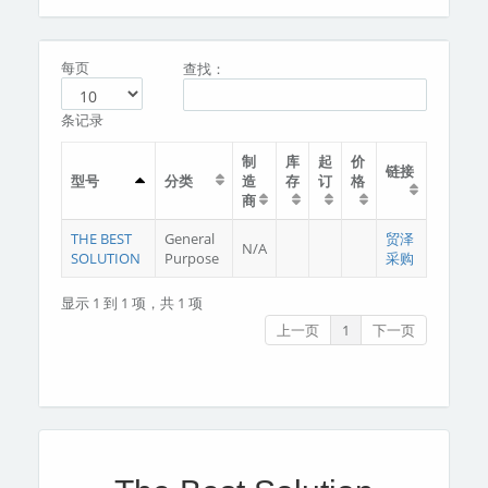
分类
关于我们
每页
查找：
条记录
制
库
起
价
链接
型号
分类
造
存
订
格
商
THE BEST
General
贸泽
N/A
SOLUTION
Purpose
采购
显示 1 到 1 项，共 1 项
上一页
1
下一页