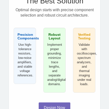
The Best Solution
Optimal design starts with precise component
selection and robust circuit architecture.
Precision
Robust
Verified
Components
Layout
Testing
Use high-
Implement
Validate
tolerance
proper
with
resistors,
grounding,
oscilloscopes,
low-noise
minimize
spectrum
amplifiers,
trace
analyzers,
and stable
lengths,
and
voltage
and
thermal
references.
separate
imaging
analog/digital
under real
domains.
loads.
Design Now