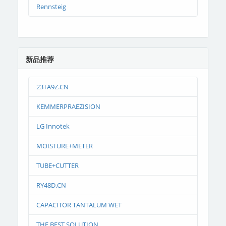
Rennsteig
新品推荐
23TA9Z.CN
KEMMERPRAEZISION
LG Innotek
MOISTURE+METER
TUBE+CUTTER
RY48D.CN
CAPACITOR TANTALUM WET
THE BEST SOLUTION