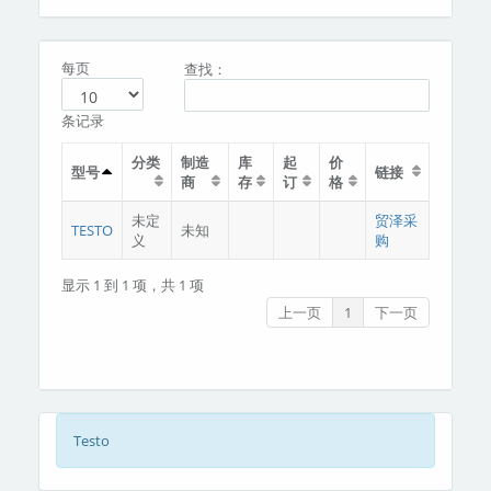
分类
关于我们
每页
查找：
条记录
分类
制造
库
起
价
型号
链接
商
存
订
格
未定
贸泽采
TESTO
未知
义
购
显示 1 到 1 项，共 1 项
上一页
1
下一页
Testo