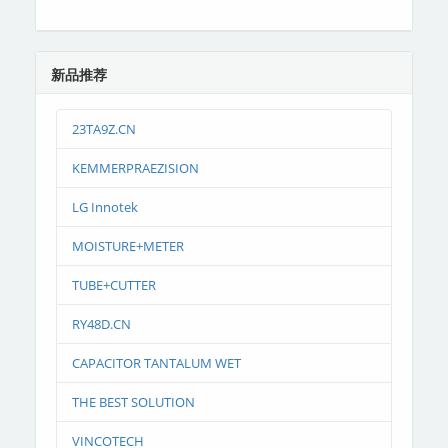
新品推荐
23TA9Z.CN
KEMMERPRAEZISION
LG Innotek
MOISTURE+METER
TUBE+CUTTER
RY48D.CN
CAPACITOR TANTALUM WET
THE BEST SOLUTION
VINCOTECH