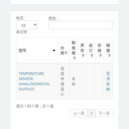
分类
关于我们
每页
查找：
条记录
制
库
起
价
链
分
造
型号
存
订
格
接
类
商
温
TEMPERATURE
度
贸
SENSOR
传
未
泽
(ANALOG/DIGITAL
感
知
采
OUTPUT)
器
购
IC
显示 1 到 1 项，共 1 项
上一页
1
下一页