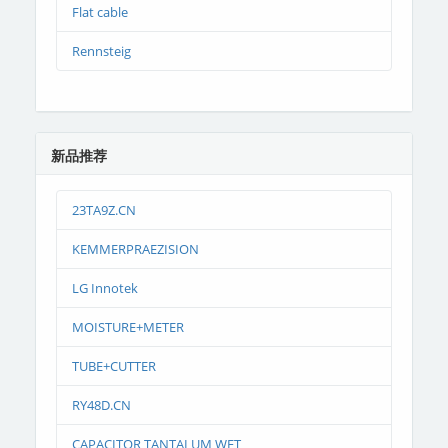
Flat cable
Rennsteig
新品推荐
23TA9Z.CN
KEMMERPRAEZISION
LG Innotek
MOISTURE+METER
TUBE+CUTTER
RY48D.CN
CAPACITOR TANTALUM WET