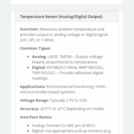
Temperature Sensor (Analog/Digital Output)
Function:
Measures ambient temperature and
provides output in analog voltage or digital signal
(I2C, SPI, or 1-Wire).
Common Types:
Analog:
LM35, TMP36 – Output voltage
linearly proportional to temperature.
Digital:
DS18B20 (1-Wire), BMP180 (I2C),
TMP102 (I2C) – Provide calibrated digital
readings.
Applications:
Environmental monitoring, HVAC,
microcontroller-based systems.
Voltage Range:
Typically 2.7V to 5.5V.
Accuracy:
±0.5°C to ±2°C depending on model.
Interface Notes:
Analog: Connect to ADC pin of MCU.
Digital: Use appropriate pull-up resistors (e.g.,