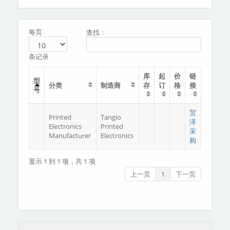
分类
关于我们
每页
查找：
条记录
库
起
价
链
型
分类
制造商
存
订
格
接
号
贸
Printed
Tangio
泽
Electronics
Printed
采
Manufacturer
Electronics
购
显示 1 到 1 项，共 1 项
上一页
1
下一页