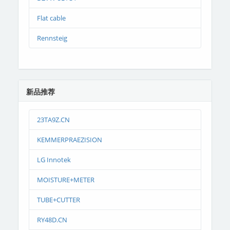
Flat cable
Rennsteig
新品推荐
23TA9Z.CN
KEMMERPRAEZISION
LG Innotek
MOISTURE+METER
TUBE+CUTTER
RY48D.CN