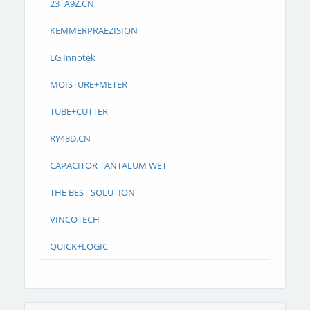
23TA9Z.CN
KEMMERPRAEZISION
LG Innotek
MOISTURE+METER
TUBE+CUTTER
RY48D.CN
CAPACITOR TANTALUM WET
THE BEST SOLUTION
VINCOTECH
QUICK+LOGIC