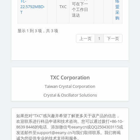
TC-
络
可在下一
22.5792MBD-
TXC
盟
个工作日
T
采
送达
购
显示 1 到 3 项，共 3 项
上一页
1
下一页
TXC Corporation
Taiwan Crystal Corporation
Crystal & Oscillator Solutions
如果您对“TXC”感兴趣并希望了解更多关于该产品的信息，
欢迎联系进行样品申请和技术咨询。您可以通过拨打+86-10-
8639 8446的电话、添加微信号eeanycn或QQ2504303115或
发送邮件至support@eeany.cn与我们取得联系。我们将竭
诚为您提供专业的技术支持和服务。