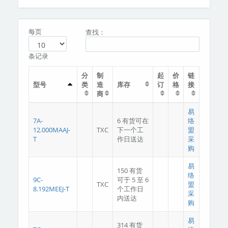
分类
关于我们
每页
查找：
条记录
分
制
起
价
链
型号
类
造
库存
订
格
接
商
易
7A-
6 有货可在
络
12.000MAAJ-
TXC
下一个工
盟
T
作日送达
采
购
易
150 有货
络
9C-
可于 5 至 6
TXC
盟
8.192MEEJ-T
个工作日
采
内送达
购
易
314 有货