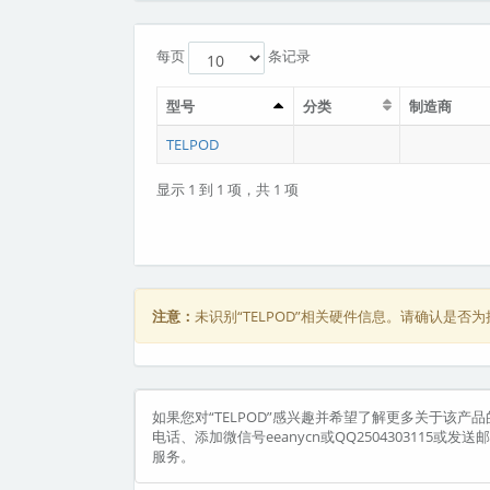
每页
条记录
型号
分类
制造商
TELPOD
显示 1 到 1 项，共 1 项
注意：
未识别“TELPOD”相关硬件信息。请确认是
如果您对“TELPOD”感兴趣并希望了解更多关于该产品的
电话、添加微信号eeanycn或QQ2504303115或
服务。