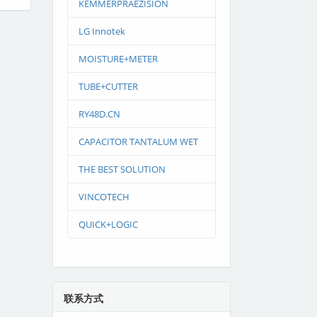
KEMMERPRAEZISION
LG Innotek
MOISTURE+METER
TUBE+CUTTER
RY48D.CN
CAPACITOR TANTALUM WET
THE BEST SOLUTION
VINCOTECH
QUICK+LOGIC
联系方式