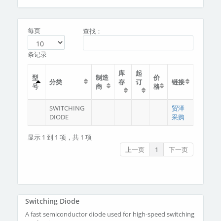
分类
关于我们
每页
查找：
条记录
库
起
型
制造
价
分类
存
订
链接
号
商
格
SWITCHING
贸泽
DIODE
采购
显示 1 到 1 项，共 1 项
上一页
1
下一页
Switching Diode
A fast semiconductor diode used for high-speed switching