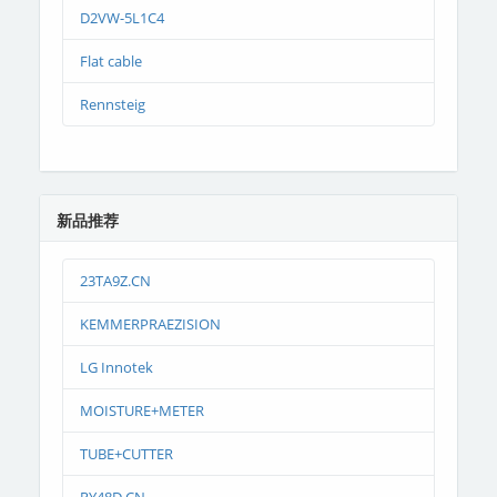
D2VW-5L1C4
Flat cable
Rennsteig
新品推荐
23TA9Z.CN
KEMMERPRAEZISION
LG Innotek
MOISTURE+METER
TUBE+CUTTER