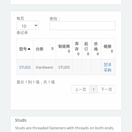
分类
关于我们
每页
查找：
条记录
库
起
价
制造商
链接
型号
分类
存
订
格
贸泽
STUDS
Hardware
STUDS
采购
显示 1 到 1 项，共 1 项
上一页
1
下一页
Studs
Studs are threaded fasteners with threads on both ends,