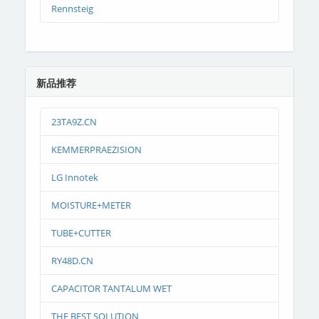
Rennsteig
新品推荐
23TA9Z.CN
KEMMERPRAEZISION
LG Innotek
MOISTURE+METER
TUBE+CUTTER
RY48D.CN
CAPACITOR TANTALUM WET
THE BEST SOLUTION