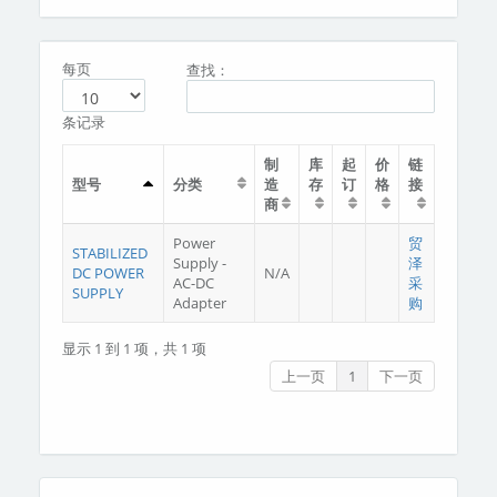
分类
关于我们
每页
查找：
条记录
制
库
起
价
链
型号
分类
造
存
订
格
接
商
Power
贸
STABILIZED
Supply -
泽
DC POWER
N/A
AC-DC
采
SUPPLY
Adapter
购
显示 1 到 1 项，共 1 项
上一页
1
下一页