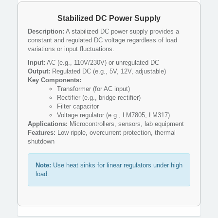
Stabilized DC Power Supply
Description:
A stabilized DC power supply provides a
constant and regulated DC voltage regardless of load
variations or input fluctuations.
Input:
AC (e.g., 110V/230V) or unregulated DC
Output:
Regulated DC (e.g., 5V, 12V, adjustable)
Key Components:
Transformer (for AC input)
Rectifier (e.g., bridge rectifier)
Filter capacitor
Voltage regulator (e.g., LM7805, LM317)
Applications:
Microcontrollers, sensors, lab equipment
Features:
Low ripple, overcurrent protection, thermal
shutdown
Note:
Use heat sinks for linear regulators under high
load.