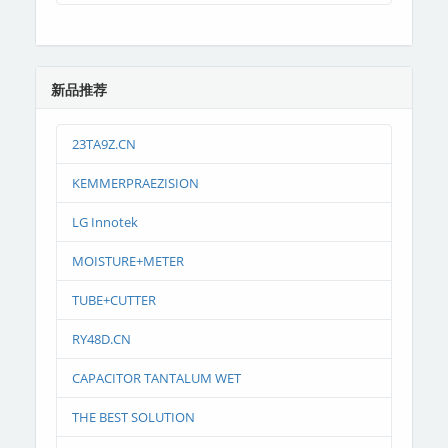
新品推荐
23TA9Z.CN
KEMMERPRAEZISION
LG Innotek
MOISTURE+METER
TUBE+CUTTER
RY48D.CN
CAPACITOR TANTALUM WET
THE BEST SOLUTION