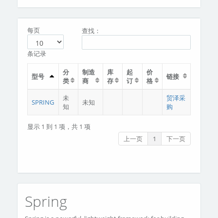
分类
关于我们
每页
查找：
条记录
分
制造
库
起
价
型号
链接
类
商
存
订
格
未
贸泽采
SPRING
未知
知
购
显示 1 到 1 项，共 1 项
上一页
1
下一页
Spring