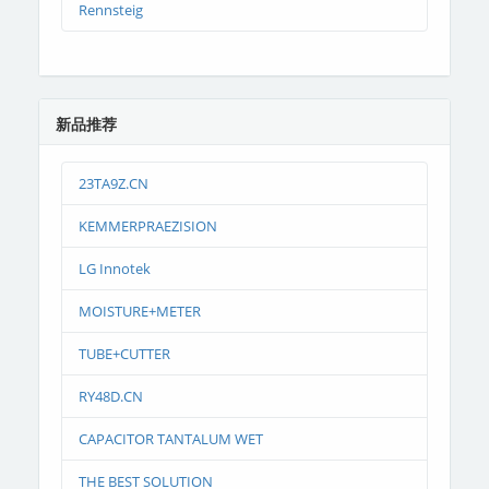
Rennsteig
新品推荐
23TA9Z.CN
KEMMERPRAEZISION
LG Innotek
MOISTURE+METER
TUBE+CUTTER
RY48D.CN
CAPACITOR TANTALUM WET
THE BEST SOLUTION