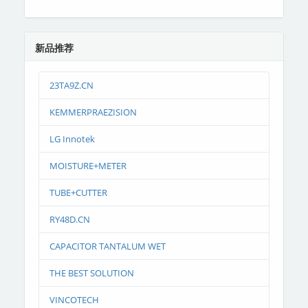
新品推荐
23TA9Z.CN
KEMMERPRAEZISION
LG Innotek
MOISTURE+METER
TUBE+CUTTER
RY48D.CN
CAPACITOR TANTALUM WET
THE BEST SOLUTION
VINCOTECH