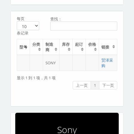
分类
关于我们
每页
查找：
条记录
分类
制造
库存
起订
价格
型号
链接
商
贸泽采
SONY
购
显示 1 到 1 项，共 1 项
上一页
1
下一页
Sony