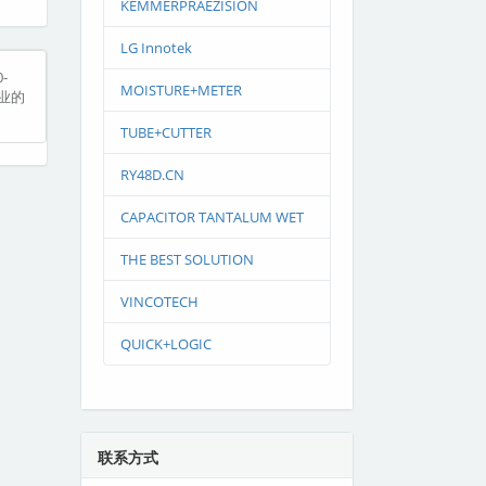
KEMMERPRAEZISION
LG Innotek
-
MOISTURE+METER
专业的
TUBE+CUTTER
RY48D.CN
CAPACITOR TANTALUM WET
THE BEST SOLUTION
VINCOTECH
QUICK+LOGIC
联系方式