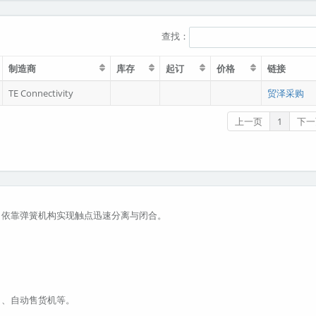
查找：
制造商
库存
起订
价格
链接
TE Connectivity
贸泽采购
上一页
1
下一
，依靠弹簧机构实现触点迅速分离与闭合。
）、自动售货机等。