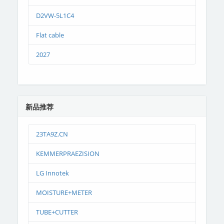
D2VW-5L1C4
Flat cable
2027
新品推荐
23TA9Z.CN
KEMMERPRAEZISION
LG Innotek
MOISTURE+METER
TUBE+CUTTER