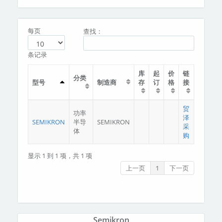
分类
关于我们
每页
查找：
条记录
库
起
价
链
分类
型号
制造商
存
订
格
接
贸
功率
泽
SEMIKRON
半导
SEMIKRON
采
体
购
显示 1 到 1 项，共 1 项
上一页
1
下一页
Semikron