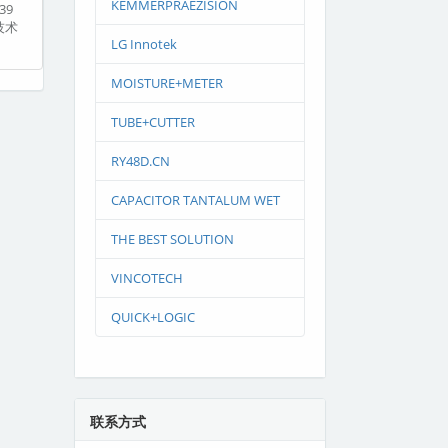
KEMMERPRAEZISION
39
技术
LG Innotek
MOISTURE+METER
TUBE+CUTTER
RY48D.CN
CAPACITOR TANTALUM WET
THE BEST SOLUTION
VINCOTECH
QUICK+LOGIC
联系方式