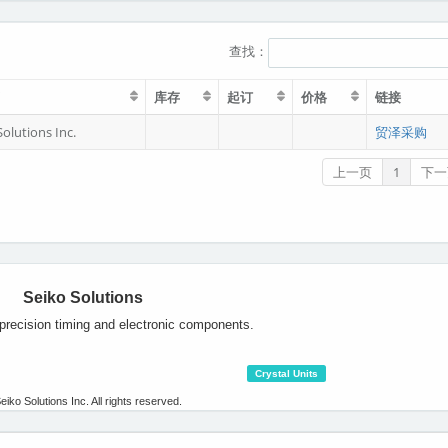
查找：
库存
起订
价格
链接
Solutions Inc.
贸泽采购
上一页
1
下一
Seiko Solutions
 precision timing and electronic components.
Crystal Units
eiko Solutions Inc. All rights reserved.