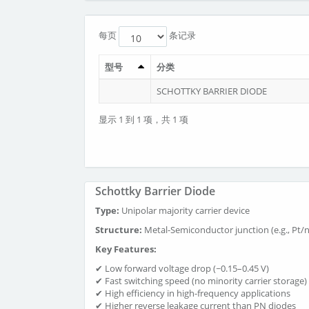
每页
条记录
型号
分类
SCHOTTKY BARRIER DIODE
显示 1 到 1 项，共 1 项
Schottky Barrier Diode
Type:
Unipolar majority carrier device
Structure:
Metal-Semiconductor junction (e.g., Pt/n-S
Key Features:
✔ Low forward voltage drop (~0.15–0.45 V)
✔ Fast switching speed (no minority carrier storage)
✔ High efficiency in high-frequency applications
✔ Higher reverse leakage current than PN diodes