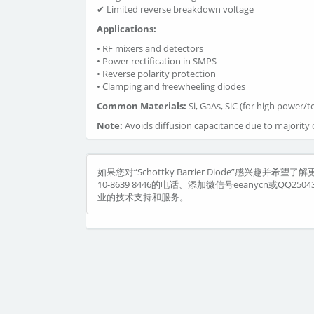
✔ Limited reverse breakdown voltage
Applications:
• RF mixers and detectors
• Power rectification in SMPS
• Reverse polarity protection
• Clamping and freewheeling diodes
Common Materials:
Si, GaAs, SiC (for high power/
Note:
Avoids diffusion capacitance due to majority 
如果您对“Schottky Barrier Diode”感
10-8639 8446的电话、添加微信号eeanycn或QQ2
业的技术支持和服务。