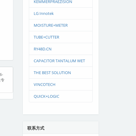
KEMMERPRAEZISION
LG Innotek
MOISTURE+METER
TUBE+CUTTER
RY48D.CN
CAPACITOR TANTALUM WET
THE BEST SOLUTION
-
供专
VINCOTECH
QUICK+LOGIC
联系方式