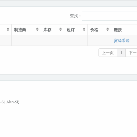
查找：
制造商
库存
起订
价格
链接
贸泽采购
上一页
1
下一
i, Al/n-Si)