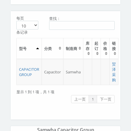
分类
关于我们
每页
查找：
条记录
库
起
价
链
型号
分类
制造商
存
订
格
接
贸
CAPACITOR
泽
Capacitor
Samwha
GROUP
采
购
显示 1 到 1 项，共 1 项
上一页
1
下一页
Samwha Capacitor Group