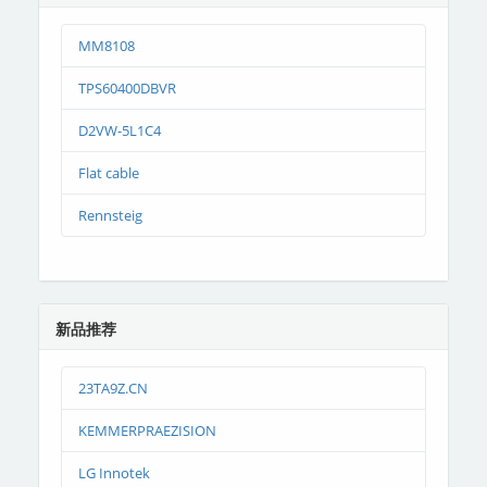
MM8108
TPS60400DBVR
D2VW-5L1C4
Flat cable
Rennsteig
新品推荐
23TA9Z.CN
KEMMERPRAEZISION
LG Innotek