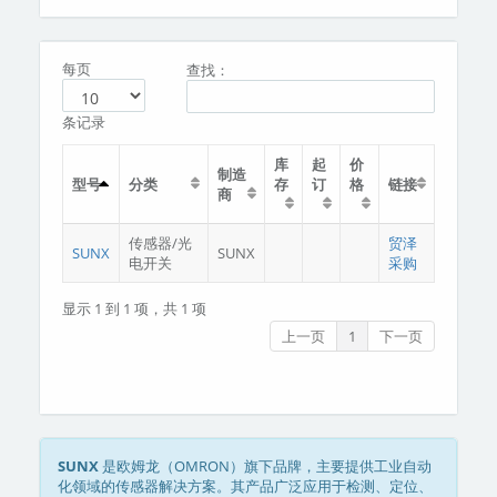
分类
关于我们
每页
查找：
条记录
库
起
价
制造
型号
分类
存
订
格
链接
商
传感器/光
贸泽
SUNX
SUNX
电开关
采购
显示 1 到 1 项，共 1 项
上一页
1
下一页
SUNX
是欧姆龙（OMRON）旗下品牌，主要提供工业自动
化领域的传感器解决方案。其产品广泛应用于检测、定位、