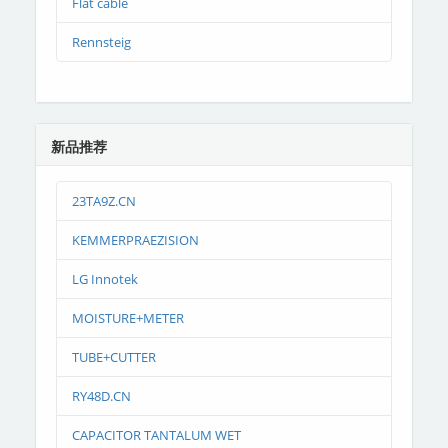
Flat cable
Rennsteig
新品推荐
23TA9Z.CN
KEMMERPRAEZISION
LG Innotek
MOISTURE+METER
TUBE+CUTTER
RY48D.CN
CAPACITOR TANTALUM WET