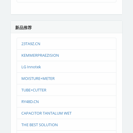
新品推荐
23TA9Z.CN
KEMMERPRAEZISION
LG Innotek
MOISTURE+METER
TUBE+CUTTER
RY48D.CN
CAPACITOR TANTALUM WET
THE BEST SOLUTION