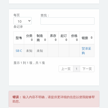
分类
关于我们
每页
查找：
条记录
分类
制造
库存
起订
价格
型号
链接
商
贸泽采
SB C
未知
未知
购
显示 1 到 1 项，共 1 项
上一页
1
下一页
错误：
输入内容不明确，请提供更详细的信息以便我能够帮
助您。