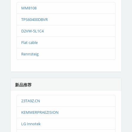
MM8108
TPS60400DBVR
D2VW-5L1C4
Flat cable
Rennsteig
新品推荐
23TA9Z.CN
KEMMERPRAEZISION
LG Innotek