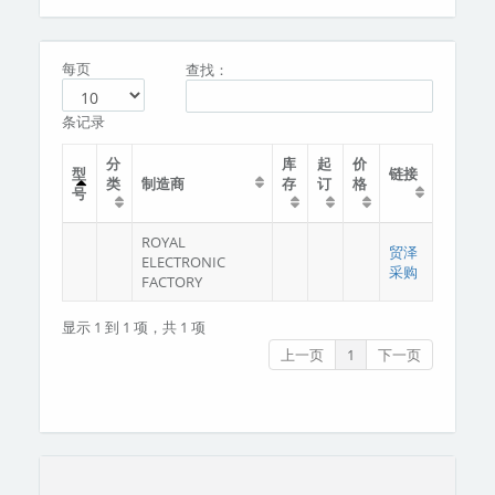
分类
关于我们
每页
查找：
条记录
分
库
起
价
型
链接
类
制造商
存
订
格
号
ROYAL
贸泽
ELECTRONIC
采购
FACTORY
显示 1 到 1 项，共 1 项
上一页
1
下一页