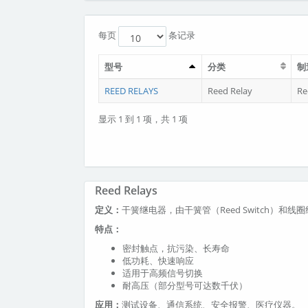
每页
条记录
型号
分类
制
REED RELAYS
Reed Relay
Re
显示 1 到 1 项，共 1 项
Reed Relays
定义：
干簧继电器，由干簧管（Reed Switch）
特点：
密封触点，抗污染、长寿命
低功耗、快速响应
适用于高频信号切换
耐高压（部分型号可达数千伏）
应用：
测试设备、通信系统、安全报警、医疗仪器。