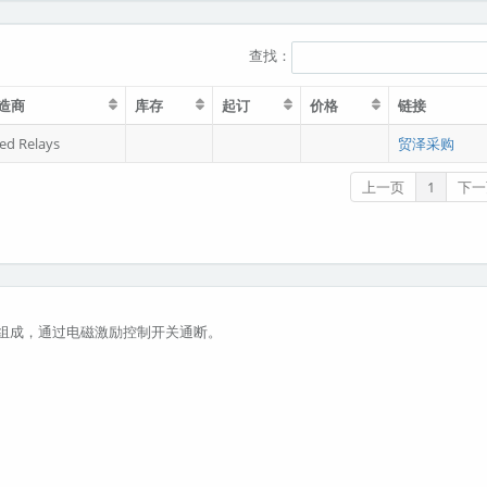
查找：
造商
库存
起订
价格
链接
ed Relays
贸泽采购
上一页
1
下一
和线圈组成，通过电磁激励控制开关通断。