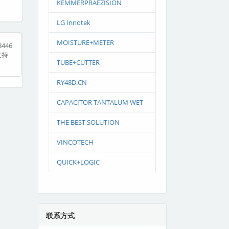
KEMMERPRAEZISION
LG Innotek
MOISTURE+METER
446
支持
TUBE+CUTTER
RY48D.CN
CAPACITOR TANTALUM WET
THE BEST SOLUTION
VINCOTECH
QUICK+LOGIC
联系方式