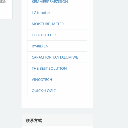
专业的
KEMMERPRAEZISION
LG Innotek
MOISTURE+METER
TUBE+CUTTER
RY48D.CN
CAPACITOR TANTALUM WET
THE BEST SOLUTION
VINCOTECH
QUICK+LOGIC
联系方式