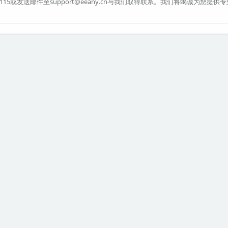
4303115或发送邮件至support@eeany.cn与我们取得联系。我们将竭诚为您提供