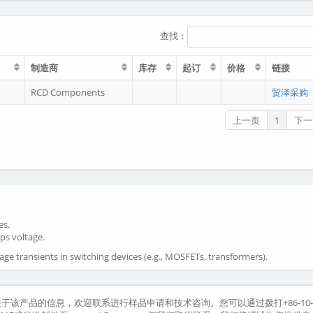
查找：
制造商
库存
起订
价格
链接
RCD Components
贸泽采购
上一页
1
下一
es.
ps voltage.
ge transients in switching devices (e.g., MOSFETs, transformers).
更多关于该产品的信息，欢迎联系进行样品申请和技术咨询。您可以通过拨打+86-10-