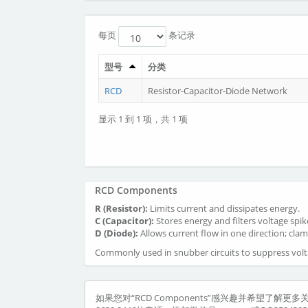
每页
条记录
型号
分类
RCD
Resistor-Capacitor-Diode Network
显示 1 到 1 项，共 1 项
RCD Components
R (Resistor):
Limits current and dissipates energy.
C (Capacitor):
Stores energy and filters voltage spik
D (Diode):
Allows current flow in one direction; clam
Commonly used in snubber circuits to suppress volta
如果您对“RCD Components”感兴趣并希望了解