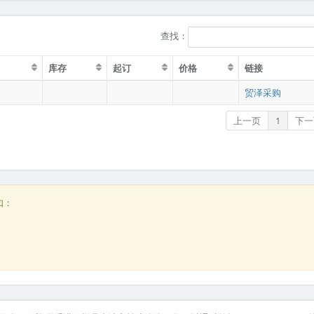
查找：
库存
起订
价格
链接
贸泽采购
上一页
1
下一
如：