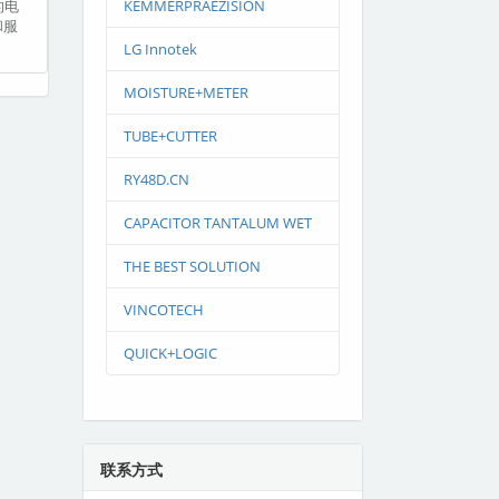
的电
KEMMERPRAEZISION
和服
LG Innotek
MOISTURE+METER
TUBE+CUTTER
RY48D.CN
CAPACITOR TANTALUM WET
THE BEST SOLUTION
VINCOTECH
QUICK+LOGIC
联系方式