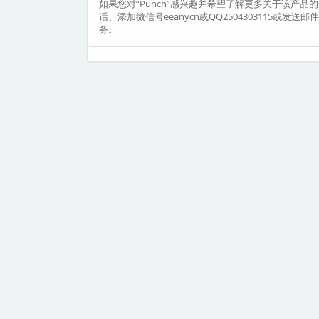
如果您对“Punch”感兴趣并希望了解更多关于该产品的信
话、添加微信号eeanycn或QQ2504303115或发
务。