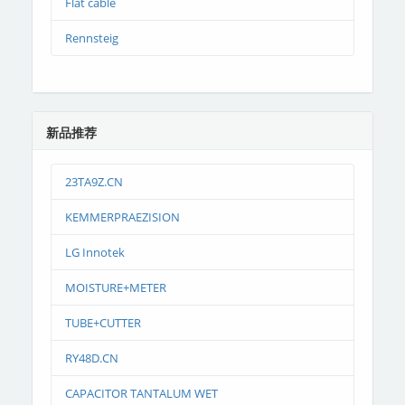
Flat cable
Rennsteig
新品推荐
23TA9Z.CN
KEMMERPRAEZISION
LG Innotek
MOISTURE+METER
TUBE+CUTTER
RY48D.CN
CAPACITOR TANTALUM WET