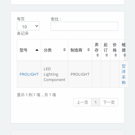
分类
关于我们
每页
查找：
条记录
库
起
价
链
型号
分类
制造商
存
订
格
接
贸
LED
泽
PROLIGHT
Lighting
PROLIGHT
采
Component
购
显示 1 到 1 项，共 1 项
上一页
1
下一页