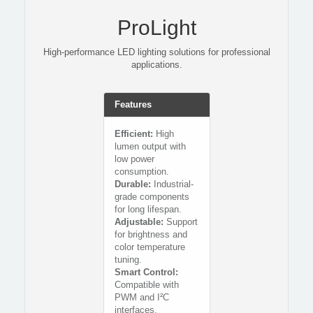
ProLight
High-performance LED lighting solutions for professional
applications.
Features
Efficient:
High
lumen output with
low power
consumption.
Durable:
Industrial-
grade components
for long lifespan.
Adjustable:
Support
for brightness and
color temperature
tuning.
Smart Control:
Compatible with
PWM and I²C
interfaces.