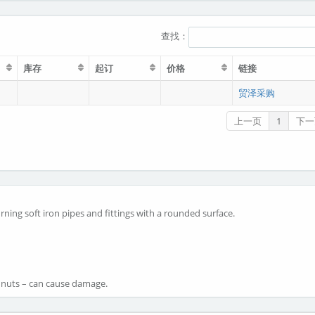
查找：
库存
起订
价格
链接
贸泽采购
上一页
1
下一
rning soft iron pipes and fittings with a rounded surface.
 nuts – can cause damage.