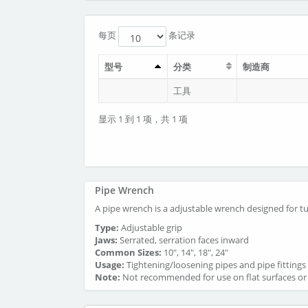
每页
条记录
型号
分类
制造商
工具
显示 1 到 1 项，共 1 项
Pipe Wrench
A pipe wrench is a adjustable wrench designed for tu
Type:
Adjustable grip
Jaws:
Serrated, serration faces inward
Common Sizes:
10", 14", 18", 24"
Usage:
Tightening/loosening pipes and pipe fittings
Note:
Not recommended for use on flat surfaces or