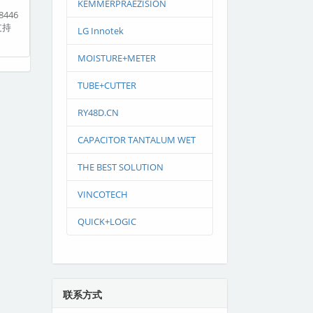
KEMMERPRAEZISION
446
支持
LG Innotek
MOISTURE+METER
TUBE+CUTTER
RY48D.CN
CAPACITOR TANTALUM WET
THE BEST SOLUTION
VINCOTECH
QUICK+LOGIC
联系方式