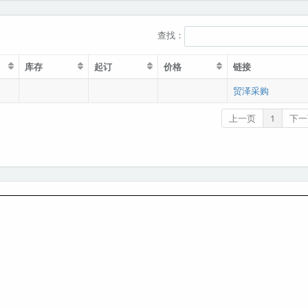
查找：
库存
起订
价格
链接
贸泽采购
上一页
1
下一