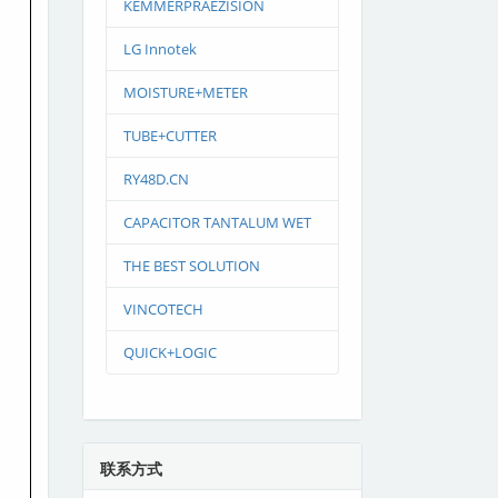
KEMMERPRAEZISION
LG Innotek
MOISTURE+METER
TUBE+CUTTER
RY48D.CN
CAPACITOR TANTALUM WET
THE BEST SOLUTION
VINCOTECH
QUICK+LOGIC
联系方式