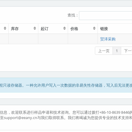
查找：
库存
起订
价格
链接
贸泽采购
上一页
1
下一
mory，即可编程只读存储器。一种允许用户写入一次数据的非易失性存储器，写入后无法更
息，欢迎联系进行样品申请和技术咨询。您可以通过拨打+86-10-8639 8446
送邮件至support@eeany.cn与我们取得联系。我们将竭诚为您提供专业的技术支持