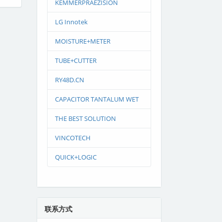
KEMMERPRAEZISION
LG Innotek
MOISTURE+METER
TUBE+CUTTER
RY48D.CN
CAPACITOR TANTALUM WET
THE BEST SOLUTION
VINCOTECH
QUICK+LOGIC
联系方式