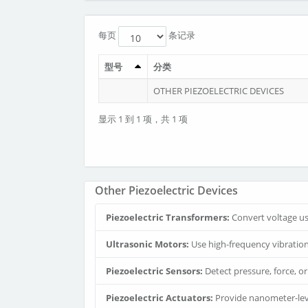
每页
条记录
型号
分类
OTHER PIEZOELECTRIC DEVICES
显示 1 到 1 项，共 1 项
Other Piezoelectric Devices
Piezoelectric Transformers:
Convert voltage usi
Ultrasonic Motors:
Use high-frequency vibratio
Piezoelectric Sensors:
Detect pressure, force, o
Piezoelectric Actuators:
Provide nanometer-leve