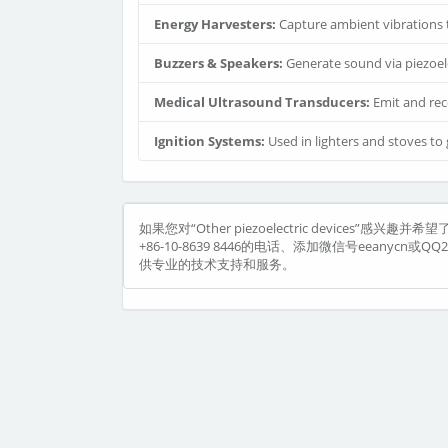
Energy Harvesters:
Capture ambient vibrations 
Buzzers & Speakers:
Generate sound via piezoele
Medical Ultrasound Transducers:
Emit and rec
Ignition Systems:
Used in lighters and stoves to
如果您对“Other piezoelectric devic
+86-10-8639 8446的电话、添加微信号eeanycn或
供专业的技术支持和服务。