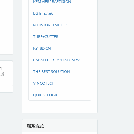
KEMMERPRAEZISION
LG Innotek
MOISTURE+METER
TUBE+CUTTER
RY48D.CN
CAPACITOR TANTALUM WET
打
THE BEST SOLUTION
您提
VINCOTECH
QUICK+LOGIC
联系方式