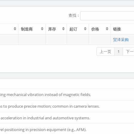
查找：
制造商
库存
起订
价格
链接
贸泽采购
上一页
1
下一
ng mechanical vibration instead of magnetic fields.
ns to produce precise motion; common in camera lenses.
r acceleration in industrial and automotive systems.
l positioning in precision equipment (e.g., AFM).