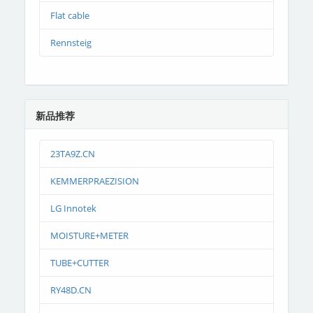
Flat cable
Rennsteig
新品推荐
23TA9Z.CN
KEMMERPRAEZISION
LG Innotek
MOISTURE+METER
TUBE+CUTTER
RY48D.CN