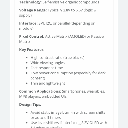
Technology:
Self-emissive organic compounds
Voltage Range:
Typically 2.8V to 5.5V (logic &
supply)
Interface:
SPI, I2C, or parallel (depending on
module)
Pixel Control:
Active Matrix (AMOLED) or Passive
Matrix
Key Features:
High contrast ratio (true blacks)
Wide viewing angles
Fast response time
Low power consumption (especially for dark
content)
Thin and lightweight
Common Applications:
Smartphones, wearables,
MP3 players, embedded UIs
Design Tips:
Avoid static image burn-in with screen shifts
or auto-off timers
Use level shifters if interfacing 3.3V OLED with
5V microcontroller