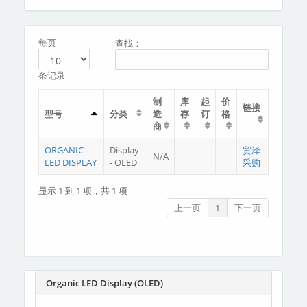
分类
关于我们
每页
查找：
条记录
制
库
起
价
链接
型号
分类
造
存
订
格
商
ORGANIC
Display
贸泽
N/A
LED DISPLAY
- OLED
采购
显示 1 到 1 项，共 1 项
上一页
1
下一页
Organic LED Display (OLED)