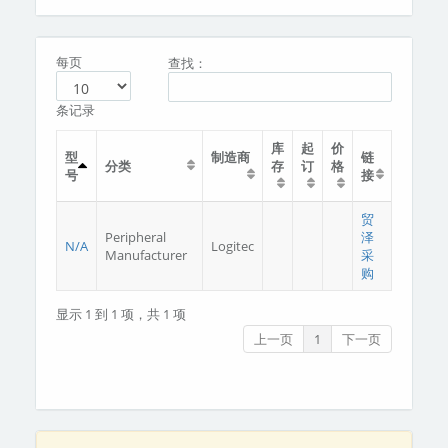
分类
关于我们
每页
查找：
条记录
库
起
价
型
制造商
链
分类
存
订
格
号
接
贸
Peripheral
泽
N/A
Logitec
Manufacturer
采
购
显示 1 到 1 项，共 1 项
上一页
1
下一页