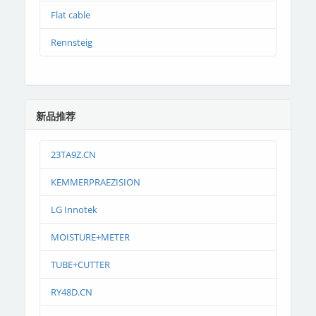
Flat cable
Rennsteig
新品推荐
23TA9Z.CN
KEMMERPRAEZISION
LG Innotek
MOISTURE+METER
TUBE+CUTTER
RY48D.CN