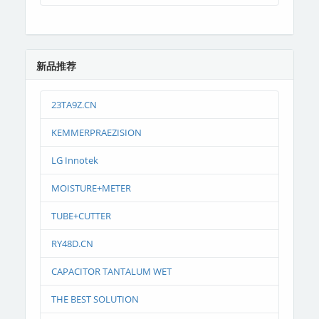
新品推荐
23TA9Z.CN
KEMMERPRAEZISION
LG Innotek
MOISTURE+METER
TUBE+CUTTER
RY48D.CN
CAPACITOR TANTALUM WET
THE BEST SOLUTION