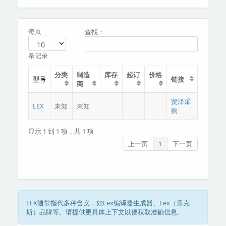
分类
关于我们
每页
查找：
条记录
分类
制造
库存
起订
价格
型号
链接
商
贸泽采
LEX
未知
未知
购
显示 1 到 1 项，共 1 项
上一页
1
下一页
LEX通常指代多种含义，如Lex编译器生成器、Lex（乐克
斯）品牌等。请提供更具体上下文以便获取准确信息。