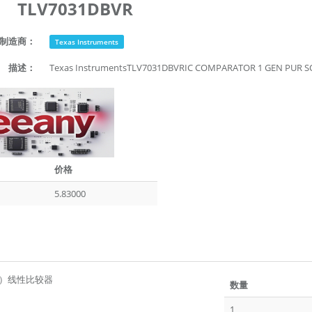
TLV7031DBVR
制造商：
Texas Instruments
描述：
Texas InstrumentsTLV7031DBVRIC COMPARATOR 1 GEN PU
价格
5.83000
C）线性比较器
数量
1