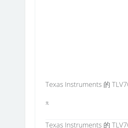
Texas Instruments 的 T
无
Texas Instruments 的 TLV