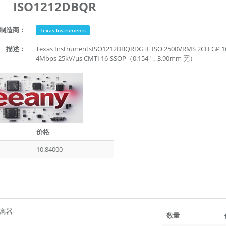
ISO1212DBQR
制造商：
Texas Instruments
描述：
Texas InstrumentsISO1212DBQRDGTL ISO 2500VRMS 2CH 
4Mbps 25kV/µs CMTI 16-SSOP（0.154"，3.90mm 宽）
价格
10.84000
离器
数量