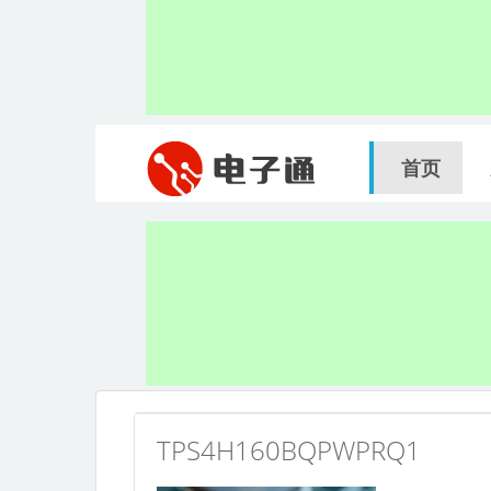
首页
TPS4H160BQPWPRQ1