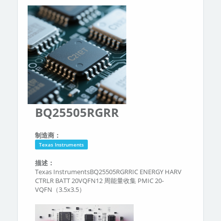
分类
关于我们
BQ25505RGRR
制造商：
Texas Instruments
描述：
Texas InstrumentsBQ25505RGRRIC ENERGY HARV
CTRLR BATT 20VQFN12 周能量收集 PMIC 20-
VQFN（3.5x3.5）