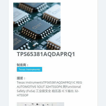
分类
关于我们
TPS65381AQDAPRQ1
制造商：
Texas Instruments
描述：
Texas InstrumentsTPS65381AQDAPRQ1IC REG
AUTOMOTIVE 5OUT 32HTSSOP6 周Functional
Safety (FuSa) 工业级安全 稳压器 IC 5 输出 32-
HTSSOP