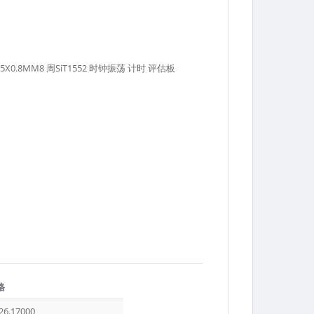
552 1.5X0.8MM8 周SiT1552 时钟振荡 计时 评估板
SiTime
格
的
26.17000