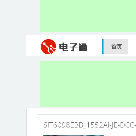
首页
SIT6098EBB_1552AI-JE-DCC