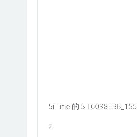
SiTime 的 SIT6098EBB_15
无